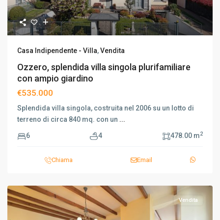
Casa Indipendente - Villa
,
Vendita
Ozzero, splendida villa singola plurifamiliare
con ampio giardino
€535.000
Splendida villa singola, costruita nel 2006 su un lotto di
terreno di circa 840 mq. con un
...
2
6
4
478.00 m
Chiama
Email
Vendita