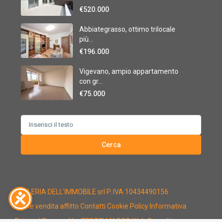
€520.000
Abbiategrasso, ottimo trilocale
più...
€196.000
Vigevano, ampio appartamento
con gr...
€75.000
Search
for:
Cerca
GALLERIA DELL'IMMOBILE srl P. IVA 10434490156
Home
vendita
affitto
Contatti
Cookie Policy
Informativa
Privacy
| Powered by TREZZI MARCO Web Consulting