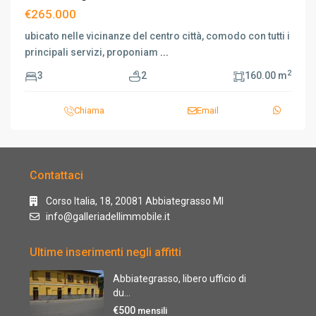
€265.000
ubicato nelle vicinanze del centro città, comodo con tutti i
principali servizi, proponiam
...
2
3
2
160.00 m
Chiama
Email
Contattaci
Corso Italia, 18, 20081 Abbiategrasso MI
info@galleriadellimmobile.it
Ultime inserimenti negli affitti
Abbiategrasso, libero ufficio di
du...
€500
mensili