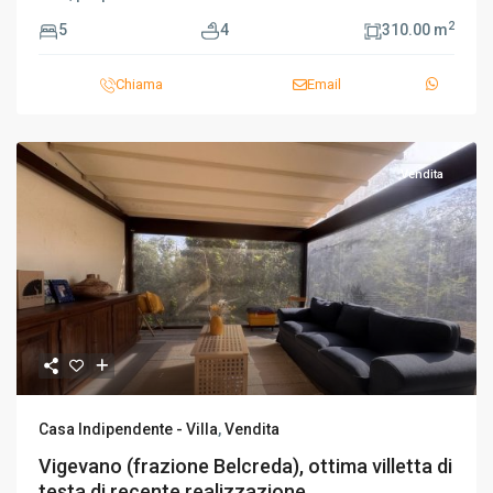
2
5
4
310.00 m
Chiama
Email
Vendita
Casa Indipendente - Villa
,
Vendita
Vigevano (frazione Belcreda), ottima villetta di
testa di recente realizzazione