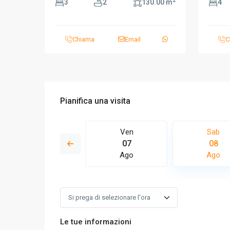
2
3
2
130.00 m
4
Chiama
Email
C
Pianifica una visita
Dom
Ven
Sab
16
07
08
Ago
Ago
Ago
Le tue informazioni