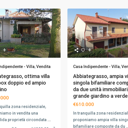
imo piano
Vendita
V
Casa Indipendente - Villa
,
Ven
ndipendente - Villa
,
Vendita
Abbiategrasso, ampia vi
tegrasso, ottima villa
singola bifamiliare co
box doppio ed ampio
da due unità immobiliari
ino
grande giardino a verde
.000
€610.000
nquilla zona residenziale,
In tranquilla zona residenzial
iamo in vendita una
proponiamo ampia villa sing
ida proprietà circondata
...
bifamiliare composte da du
.