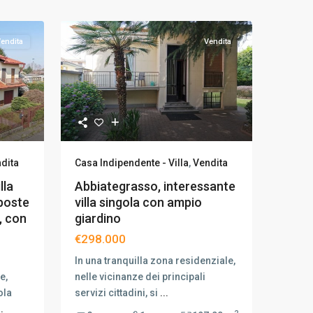
endita
Vendita
dita
Casa Indipendente - Villa
,
Vendita
lla
Abbiategrasso, interessante
mposte
villa singola con ampio
, con
giardino
€298.000
In una tranquilla zona residenziale,
e,
nelle vicinanze dei principali
ola
servizi cittadini, si
...
..