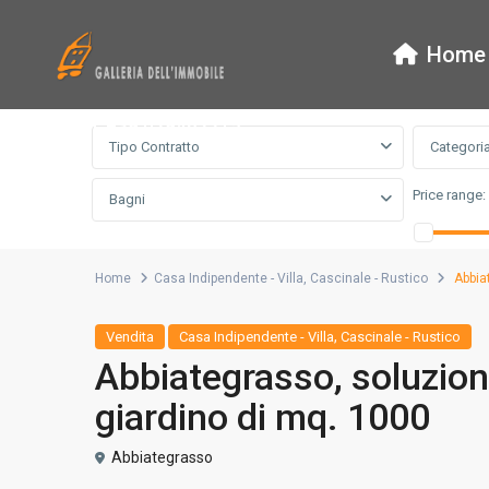
Home
Ricerca Avanzata
tel. +39 029462215
Tipo Contratto
Categori
Price range:
Bagni
Home
Casa Indipendente - Villa
,
Cascinale - Rustico
Abbiat
,
Vendita
Casa Indipendente - Villa
Cascinale - Rustico
Abbiategrasso, soluzion
giardino di mq. 1000
Abbiategrasso