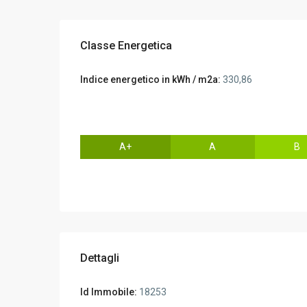
Classe Energetica
Indice energetico in kWh / m2a:
330,86
A+
A
B
Dettagli
Id Immobile:
18253