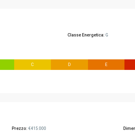
Classe Energetica:
G
C
D
E
Prezzo:
€415.000
Dimen