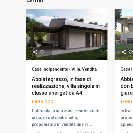
In primo piano
Vendita
In pr
Casa Indipendente - Villa
,
Vendita
Casa I
Abbiategrasso, in fase di
Abbia
realizzazione, villa singola in
con 
classe energetica A4
giard
€495.000
€680
Collocata in una zona residenziale
In tra
ai bordi del centro città,
propon
proponiamo in vendita una vi
...
splend