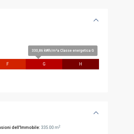
330,86 kWh/m²a Classe energetica G
F
G
H
2
sioni dell'Immobile:
335.00 m