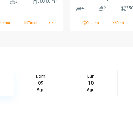
2
3
300.00 m
4
2
350
hiama
Email
Chiama
Email
Dom
Lun
09
10
Ago
Ago