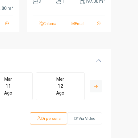
2
3
1
197.00 m
2
.00 m
Chiama
Email
Mar
Mer
Gio
11
12
13
Ago
Ago
Ago
Di persona
Via Video