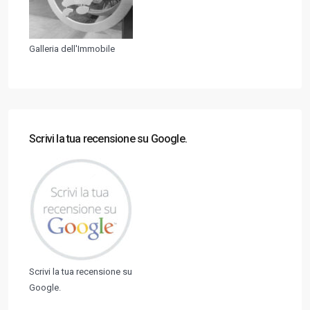
Galleria dell'Immobile
Scrivi la tua recensione su Google.
Scrivi la tua recensione su
Google.