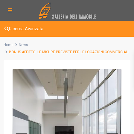
Ricerca Avanzata
Home
News
BONUS AFFITTO: LE MISURE PREVISTE PER LE LOCAZIONI COMMERCIALI