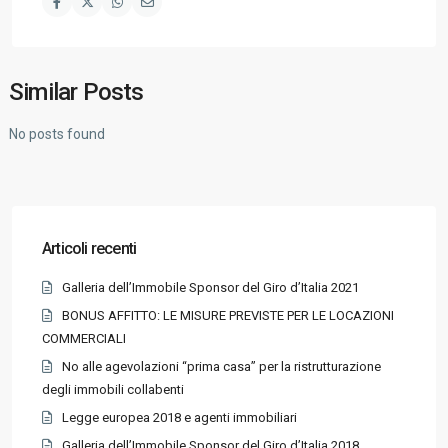
Similar Posts
No posts found
Articoli recenti
Galleria dell’Immobile Sponsor del Giro d’Italia 2021
BONUS AFFITTO: LE MISURE PREVISTE PER LE LOCAZIONI
COMMERCIALI
No alle agevolazioni “prima casa” per la ristrutturazione
degli immobili collabenti
Legge europea 2018 e agenti immobiliari
Galleria dell’Immobile Sponsor del Giro d’Italia 2018