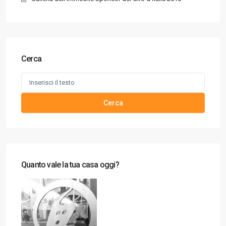
Cerca
Search
for:
Cerca
Quanto vale la tua casa oggi?