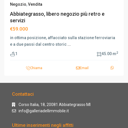
Negozio
,
Vendita
Abbiategrasso, libero negozio più retro e
servizi
€59.000
in ottima posizione, affacciato sulla stazione ferroviaria
e a due passi dal centro storic
...
2
1
45.00 m
Chiama
Email
Contattaci
Corso Italia, 18, 20081 Abbiategrasso MI
info@galleriadellimmobile.it
Ultime inserimenti negli affitti