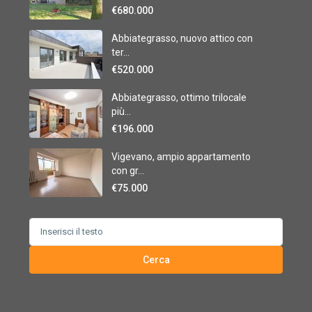
€680.000
Abbiategrasso, nuovo attico con
ter...
€520.000
Abbiategrasso, ottimo trilocale
più...
€196.000
Vigevano, ampio appartamento
con gr...
€75.000
Search
for:
Cerca