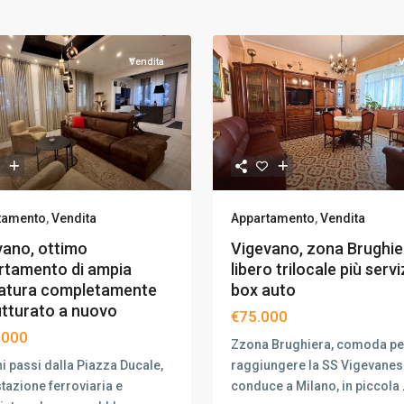
Vendita
V
tamento
,
Vendita
Appartamento
,
Vendita
vano, ottimo
Vigevano, zona Brughie
rtamento di ampia
libero trilocale più servi
atura completamente
box auto
utturato a nuovo
€75.000
.000
Zzona Brughiera, comoda pe
i passi dalla Piazza Ducale,
raggiungere la SS Vigevanes
stazione ferroviaria e
conduce a Milano, in piccola