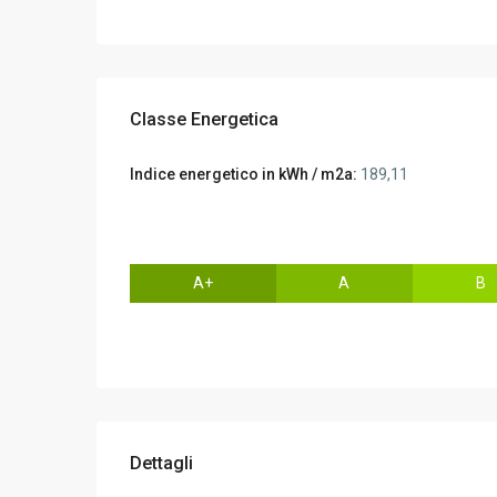
Classe Energetica
Indice energetico in kWh / m2a:
189,11
A+
A
B
Dettagli