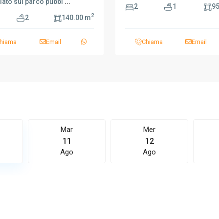
iato sul parco pubbl
...
2
1
95
2
2
140.00 m
hiama
Email
Chiama
Email
Mar
Mer
11
12
Ago
Ago