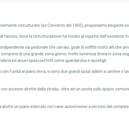
finemente ristrutturato (ex Convento del 1400), proponiamo elegante sol
a di fascino, dove la ristrutturazione ha mirato al rispetto dell’esistente
ndipendente sia pedonale che carraio, gode di soffitti molto alti che am
 si compone di una grande zona giorno, molto luminosa divisa in zona sog
eria ed alcuni spazi perfetti come guardaroba e ripostigli.
 con l’unità al piano terra, vi sono due grandi spazi adibiti a cantine o ta
con accesso diretto dalla strada, oltre ad un uscita sullo spazio comune 
ta anche un piano interrato con varie autorimesse a servizio del comple