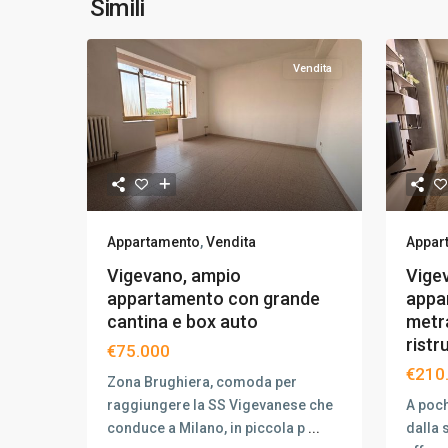
Simili
Vendita
Appar
Appartamento
,
Vendita
Vige
Vigevano, ampio
appa
appartamento con grande
metr
cantina e box auto
ristr
€75.000
€210
Zona Brughiera, comoda per
A poch
raggiungere la SS Vigevanese che
dalla 
conduce a Milano, in piccola p
...