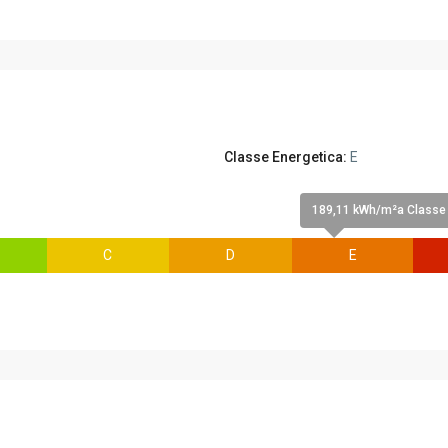
Classe Energetica:
E
189,11 kWh/m²a Classe 
C
D
E