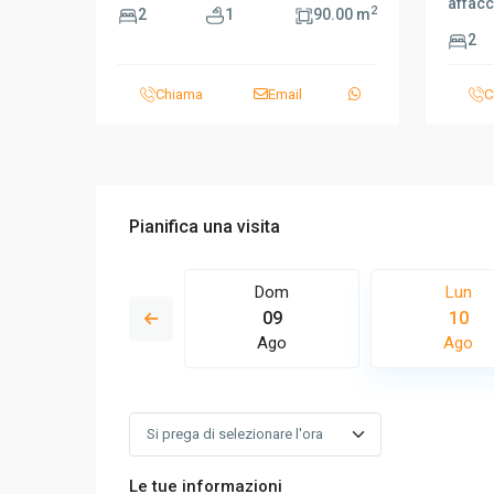
affacc
2
2
1
90.00 m
2
Chiama
Email
C
Pianifica una visita
Mar
Dom
Lun
18
09
10
Ago
Ago
Ago
Le tue informazioni