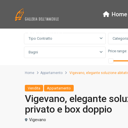
Home
Ricerca Avanzata
tel. +39 029462215
Tipo Contratto
Categori
Price range:
Bagni
Home
Appartamento
Vigevano, elegante soluzione abitativ
Vendita
Appartamento
Vigevano, elegante solu
privato e box doppio
Vigevano