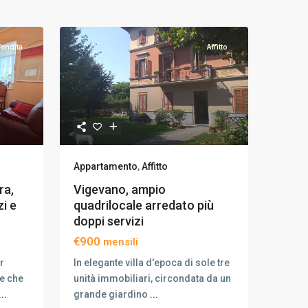
endita
Affitto
Appartamento
,
Affitto
ra,
Vigevano, ampio
zi e
quadrilocale arredato più
doppi servizi
€900
mensili
r
In elegante villa d'epoca di sole tre
e che
unità immobiliari, circondata da un
...
grande giardino
...