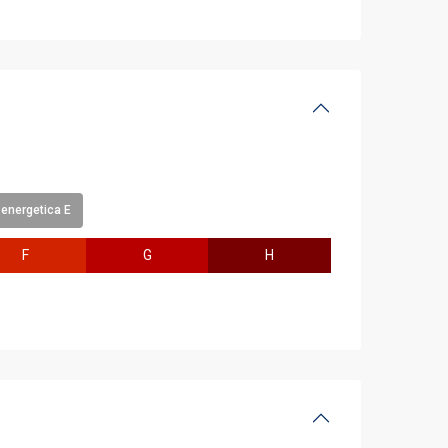
energetica E
F
G
H