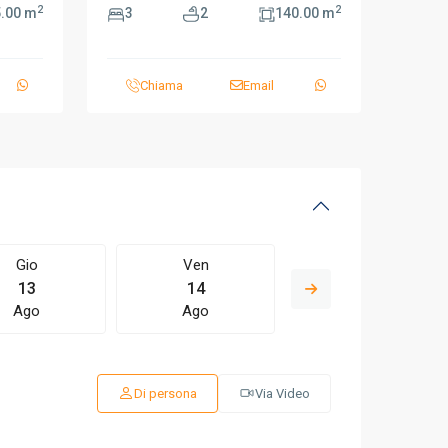
2
2
.00 m
3
2
140.00 m
Chiama
Email
Gio
Ven
Sab
13
14
15
Ago
Ago
Ago
Di persona
Via Video