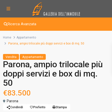
Ricerca Avanzata
Home
Appartamento
Parona, ampio trilocale più doppi servizi e box di mq. 50
Vendita
Appartamento
Parona, ampio trilocale più
doppi servizi e box di mq.
50
€83.500
Parona
Condividi
Preferito
Stampa