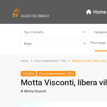
Home
Ricerca Avanzata
tel. +39 029462215
Tipo Contratto
Categori
Price range:
Bagni
Home
Casa Indipendente - Villa
Motta Visconti, libera vill
Vendita
Casa Indipendente - Villa
Motta Visconti, libera v
Motta Visconti