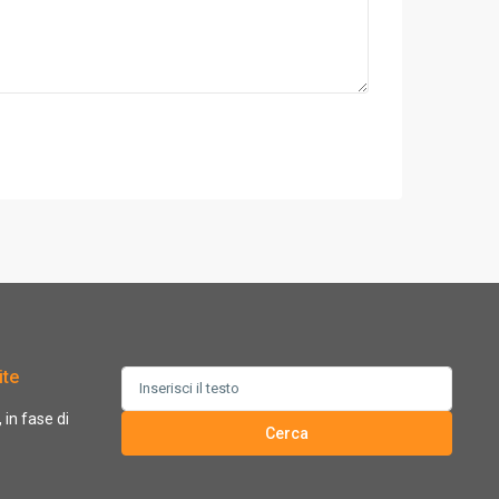
ite
Search
for:
in fase di
Cerca