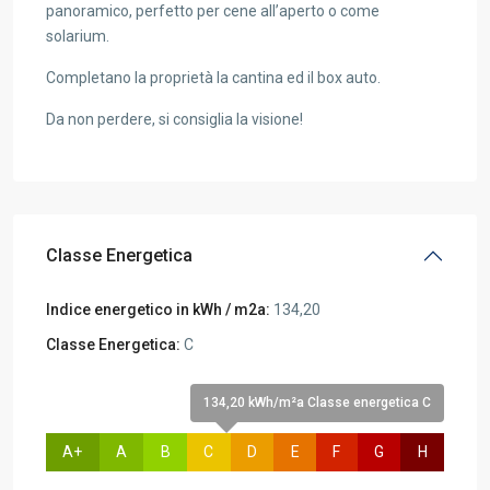
panoramico, perfetto per cene all’aperto o come
solarium.
Completano la proprietà la cantina ed il box auto.
Da non perdere, si consiglia la visione!
Classe Energetica
Indice energetico in kWh / m2a:
134,20
Classe Energetica:
C
134,20 kWh/m²a Classe energetica C
A+
A
B
C
D
E
F
G
H