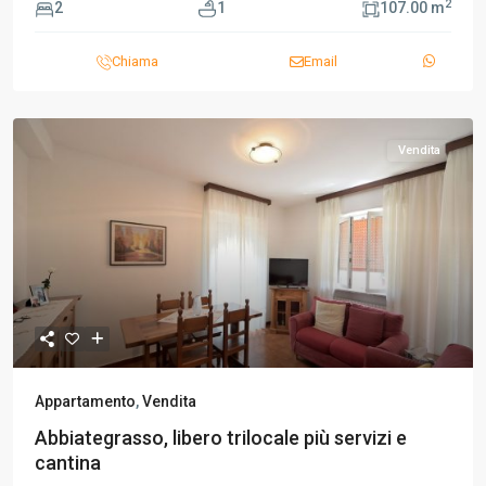
2
2
1
107.00 m
Chiama
Email
Vendita
Appartamento
,
Vendita
Abbiategrasso, libero trilocale più servizi e
cantina