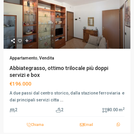
Appartamento
,
Vendita
Abbiategrasso, ottimo trilocale più doppi
servizi e box
€196.000
A due passi dal centro storico, dalla stazione ferroviaria e
dai principali servizi citta
...
2
2
2
80.00 m
Chiama
Email