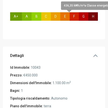
436,35 kWh/m²a Classe energeti
A+
A
B
C
D
E
F
G
H
Dettagli
Id Immobile:
10043
Prezzo:
€450.000
2
Dimensioni dell'Immobile:
1.100.00 m
Bagni:
1
Tipologia riscaldamento:
Autonomo
Piano dell'immobile:
terra