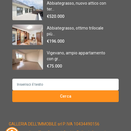
Abbiategrasso, nuovo attico con
ter...
€520.000
Abbiategrasso, ottimo trilocale
più...
€196.000
Vigevano, ampio appartamento
con gr...
€75.000
Search
for:
Cerca
GALLERIA DELL'IMMOBILE srl P. IVA 10434490156