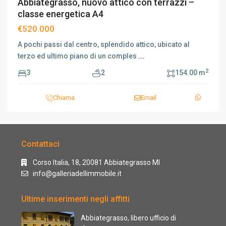
Abbiategrasso, nuovo attico con terrazzi –
classe energetica A4
€520.000
A pochi passi dal centro, splendido attico, ubicato al
terzo ed ultimo piano di un comples
...
2
3
2
154.00 m
Chiama
Email
Contattaci
Corso Italia, 18, 20081 Abbiategrasso MI
info@galleriadellimmobile.it
Ultime inserimenti negli affitti
Abbiategrasso, libero ufficio di