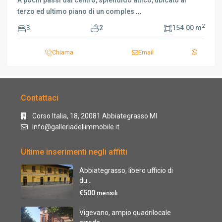
A pochi passi dal centro, splendido attico, ubicato al
terzo ed ultimo piano di un comples
...
2
3
2
154.00 m
Chiama
Email
Contattaci
Corso Italia, 18, 20081 Abbiategrasso MI
info@galleriadellimmobile.it
Ultime inserimenti negli affitti
Abbiategrasso, libero ufficio di
du...
€500
mensili
Vigevano, ampio quadrilocale