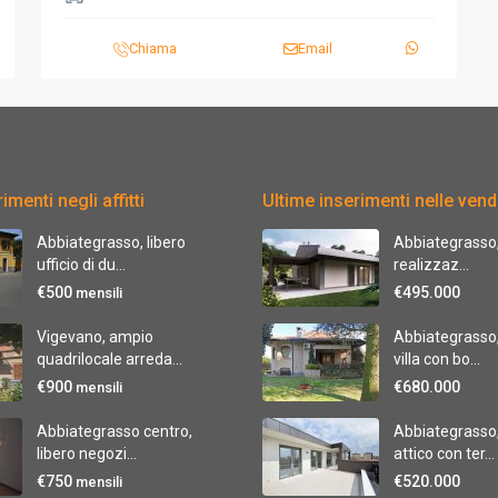
Chiama
Email
imenti negli affitti
Ultime inserimenti nelle vend
Abbiategrasso, libero
Abbiategrasso, 
ufficio di du...
realizzaz...
€500
€495.000
mensili
Vigevano, ampio
Abbiategrasso,
quadrilocale arreda...
villa con bo...
€900
€680.000
mensili
Abbiategrasso centro,
Abbiategrasso
libero negozi...
attico con ter...
€750
€520.000
mensili