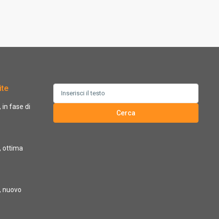
ite
Search
for:
in fase di
Cerca
 ottima
, nuovo