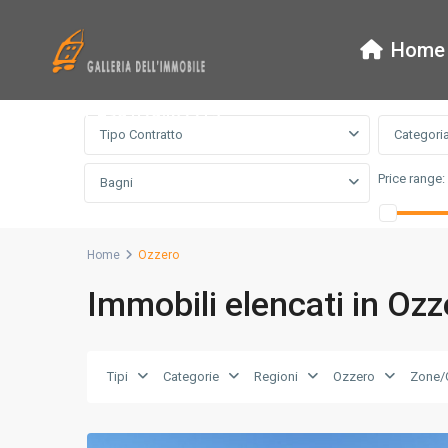
Home
Ricerca Avanzata
tel. +39 029462215
Tipo Contratto
Categori
Price range:
Bagni
Home
Ozzero
Immobili elencati in Ozz
Tipi
Categorie
Regioni
Ozzero
Zone/Q