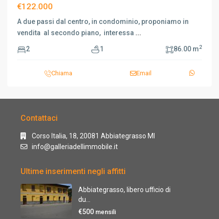
€122.000
A due passi dal centro, in condominio, proponiamo in
vendita al secondo piano, interessa
...
2
2
1
86.00 m
Chiama
Email
Contattaci
Corso Italia, 18, 20081 Abbiategrasso MI
info@galleriadellimmobile.it
Ultime inserimenti negli affitti
Abbiategrasso, libero ufficio di
du...
€500
mensili