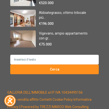
€520.000
Abbiategrasso, ottimo trilocale
più...
€196.000
Vigevano, ampio appartamento
con gr...
€75.000
Search
for:
Cerca
GALLERIA DELL'IMMOBILE srl P. IVA 10434490156
Home
vendita
affitto
Contatti
Cookie Policy
Informativa
Privacy
| Powered by TREZZI MARCO Web Consulting