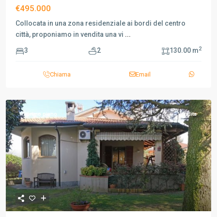
€495.000
Collocata in una zona residenziale ai bordi del centro
città, proponiamo in vendita una vi
...
2
3
2
130.00 m
Chiama
Email
In primo piano
Vendita