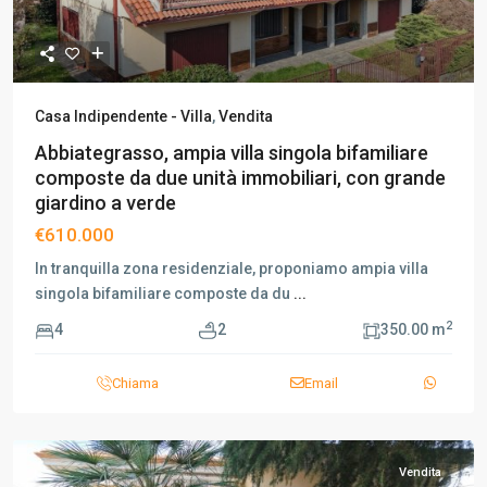
Casa Indipendente - Villa
,
Vendita
Abbiategrasso, ampia villa singola bifamiliare
composte da due unità immobiliari, con grande
giardino a verde
€610.000
In tranquilla zona residenziale, proponiamo ampia villa
singola bifamiliare composte da du
...
2
4
2
350.00 m
Chiama
Email
Vendita