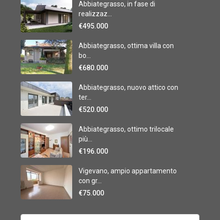
Abbiategrasso, in fase di
realizzaz...
€495.000
Abbiategrasso, ottima villa con
bo...
€680.000
Abbiategrasso, nuovo attico con
ter...
€520.000
Abbiategrasso, ottimo trilocale
più...
€196.000
Vigevano, ampio appartamento
con gr...
€75.000
Search