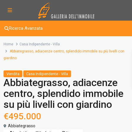
Ricerca Avanzata
Home
Casa Indipendente - Villa
Abbiategrasso, adiacenze centro, splendido immobile su più livelli con
giardino
Vendita
Casa Indipendente - Villa
Abbiategrasso, adiacenze
centro, splendido immobile
su più livelli con giardino
€495.000
Abbiategrasso